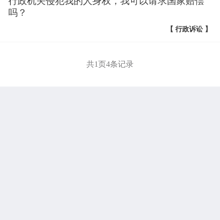
行政机关侵犯我的人身权，我可以请求国家赔偿
吗？
【 行政诉讼 】
共
1
页
4
条记录