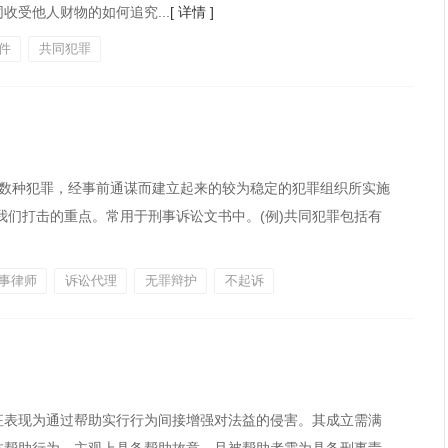
受他人财物的如何追究...
[ 详情 ]
件
共同犯罪
或数种犯罪，经事前通谋而建立起来的较为稳定的犯罪组织所实施
我们打击的重点。常用于刑事诉讼文书中。(例)共同犯罪包括有
事律师
诉讼代理
无罪辩护
不起诉
征表现为通过帮助实行行为间接增强对法益的侵害。其成立需满