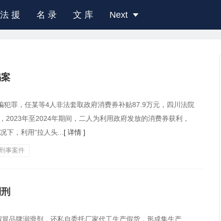
法 援
名 录
文 库
Next
骗案
犯罪，任某等4人非法套取政府消费券补贴87.9万元，四川法院
2023年至2024年期间，二人为利用政府发放的消费券获利，
下，利用“拉人头...
[ 详情 ]
刑事案件
判刑
冒品牌润滑剂，还私自委托厂家代工生产假货，形成集生产、