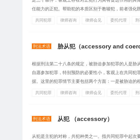
足三个条件：客观上存在对正犯行为具有促进作用的具
任能力的正犯。帮助犯的本质区别于教唆犯，前者强化既有
共同犯罪
律师咨询
律师会见
委托代理
刑
胁从犯（accessory and coerc
刑法术语
根据刑法第二十八条的规定，被胁迫参加犯罪的人是胁从
自愿参加犯罪，特别预防的必要性小，客观上在共同犯
据。这里的犯罪情节主要包括两个方面：一是被胁迫的程度
共同犯罪
律师咨询
律师会见
委托代理
刑
从犯 （accessory）
刑法术语
从犯是主犯的对称，共犯种类之一。指共同犯罪中起次