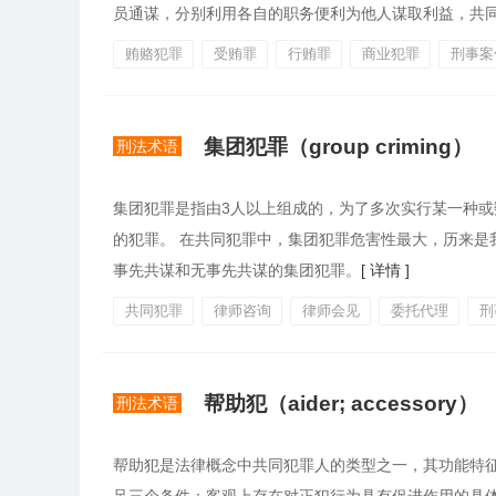
员通谋，分别利用各自的职务便利为他人谋取利益，共同收
贿赂犯罪
受贿罪
行贿罪
商业犯罪
刑事案
集团犯罪（group criming）
刑法术语
集团犯罪是指由3人以上组成的，为了多次实行某一种
的犯罪。 在共同犯罪中，集团犯罪危害性最大，历来是
事先共谋和无事先共谋的集团犯罪。
[ 详情 ]
共同犯罪
律师咨询
律师会见
委托代理
刑
帮助犯（aider; accessory）
刑法术语
帮助犯是法律概念中共同犯罪人的类型之一，其功能特