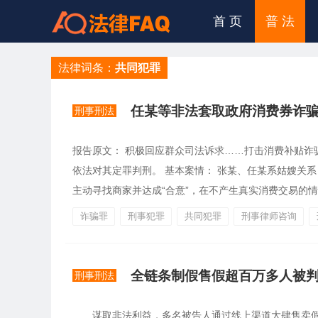
首 页
普 法
法律词条：
共同犯罪
任某等非法套取政府消费券诈
刑事刑法
报告原文： 积极回应群众司法诉求……打击消费补贴诈骗
依法对其定罪判刑。 基本案情： 张某、任某系姑嫂关系，
主动寻找商家并达成“合意”，在不产生真实消费交易的情况
诈骗罪
刑事犯罪
共同犯罪
刑事律师咨询
全链条制假售假超百万多人被
刑事刑法
谋取非法利益，多名被告人通过线上渠道大肆售卖假