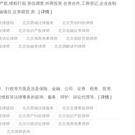
权,维权打假,资信调查,外商投资,合资合作,工商登记,企业改制
项目,证券期货,房...
[ 详情 ]
法律援助
北京西城法律服务
北京劳动纠纷律师
纷律师
北京知识产权律师
北京金融证券律师
政诉讼律师
北京海商海事律师
北京国际贸易律师
组律师
北京投融资律师
北京调解谈判律师
事、行政等方面及涉及保险、金融、公司、证券、税务、投资、
者维权等法律事务的咨询、服务、辩护、诉讼代理等。
[ 详情 ]
法律援助
北京西城法律服务
北京交通事故律师
赔律师
北京房产纠纷律师
北京知识产权律师
标律师
北京行政诉讼律师
北京海商海事律师
北京律师咨询