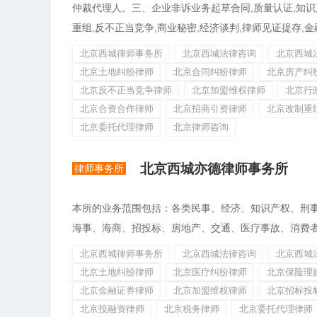
仲裁代理人。三、企业非诉业务起草合同,质量认证,知识产
重组,反不正当竞争,商业秘密,经济谈判,律师见证提存,金融
北京西城律师事务所
北京西城法律咨询
北京西城
北京土地纠纷律师
北京合同纠纷律师
北京房产纠
北京反不正当竞争律师
北京加盟维权律师
北京行
北京合资合作律师
北京招商引资律师
北京改制重
北京委托代理律师
北京律师咨询
北京西城亦德律师事务所
律师事务所
本所的业务范围包括：各类民事、经济、知识产权、刑
海事、海商、招投标、房地产、交通、医疗事故、消费
北京西城律师事务所
北京西城法律咨询
北京西城
北京土地纠纷律师
北京医疗纠纷律师
北京保险理
北京金融证券律师
北京加盟维权律师
北京招标投
北京投融资律师
北京税务律师
北京委托代理律师