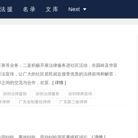
法 援
名 录
文 库
Next
证券等业务；二是积极开展法律服务进社区活动，在园岭及华富
普法宣传，让广大的社区居民就近接受优质的法律咨询和解答，
间的交流与合作，在原...
[ 详情 ]
深圳法律援助
深圳法律服务
深圳律师咨询
作律师
广东改制重组律师
广东新三板律师
合同纠纷、事故纠纷、劳动纠纷等民事维权诉讼。
[ 详情 ]