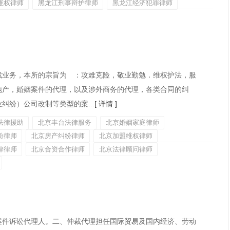
维权律师
黑龙江刑事辩护律师
黑龙江经济犯罪律师
裁业务，本所的宗旨为 ：攻难克险，敬业勤勉．维权护法，服
地产，婚姻案件的代理，以及涉外商务的代理，各类合同的纠
纷）公司改制等类型的案...
[ 详情 ]
法律援助
北京丰台法律服务
北京婚姻家庭律师
纷律师
北京房产纠纷律师
北京加盟维权律师
律律师
北京合资合作律师
北京法律顾问律师
案件诉讼代理人。二、仲裁代理担任国际贸易及国内经济、劳动