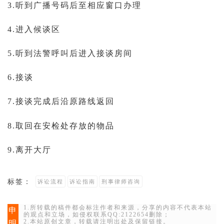
3.听到广播号码后至相应窗口办理
4.进入候谈区
5.听到法警呼叫后进入接谈房间
6.接谈
7.接谈完成后沿原路线返回
8.取回在安检处存放的物品
9.离开大厅
标签：
诉讼流程
诉讼指南
刑事律师咨询
1.所转载的稿件都会标注作者和来源，分享的内容不代表本站
申
的观点和立场，如侵权联系QQ:2122654删除；
2.本站原创文章，转载请注明出处及保留链接。
明