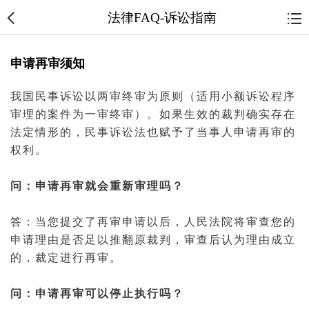
法律FAQ-诉讼指南
申请再审须知
我国
民事诉讼
以两审终审为原则（适用小额
诉讼
程序
审理的
案件
为
一审
终审）。如果生效的裁判确实存在
法定情形的，
民事诉讼法
也赋予了
当事人
申请
再审
的
权利。
问：申请再审就会重新审理吗？
答：当您提交了再审申请以后，人民
法院
将审查您的
申请理由是否足以推翻原裁判，审查后认为理由成立
的，
裁定
进行再审。
问：申请再审可以停止执行吗？