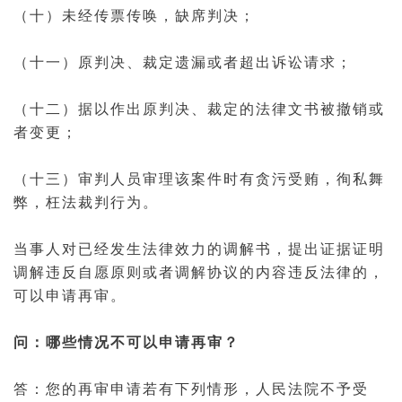
（十）未经
传票
传唤
，缺席判决；
（十一）原判决、裁定遗漏或者超出诉讼请求；
（十二）据以作出原判决、裁定的
法律文书
被撤销或
者变更；
（十三）审判人员审理该案件时有
贪污
受贿
，
徇私舞
弊
，
枉法裁判
行为。
当事人对已经发生法律效力的
调解书
，提出证据证明
调解
违反自愿原则或者调解协议的内容违反法律的，
可以申请再审。
问：哪些情况不可以申请再审？
答：您的再审申请若有下列情形，人民法院不予受