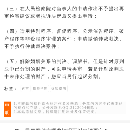
（三）在人民检察院对当事人的申请作出不予提出再
审检察建议或者抗诉决定后又提出申请；
（四）适用特别程序、督促程序、
公示催告
程序、
破
产
程序等非讼程序审理的
案件
；申请撤销
仲裁裁决
、
不予执行
仲裁
裁决案件；
（五）解除
婚姻
关系的判决、
调解书
。但是针对原判
决中已分割的财产，可以申请再审；若是针对原判决
中未作处理的财产，您应当另行
起诉
分割。
标签：
再审
律师咨询
诉讼指南
1.所转载的稿件都会标注作者和来源，分享的内容不代表本站
申
的观点和立场，如侵权联系QQ:2122654删除；
2.本站原创文章，转载请注明出处及保留链接。
明