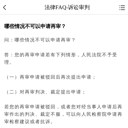
法律FAQ-诉讼审判
哪些情况不可以申请再审？
问：哪些情况不可以申请
再审
？
答：您的再审申请若有下列情形，人民
法院
不予受
理。
（一）再审申请被驳回后再次提出申请；
（二）对再
审判
决、
裁定
提出申请；
若您的再审申请被驳回，或者您对经
当事人
申请后再
审作出的
判决
、裁定不服，可以向人民
检察院
申请再
审检察建议或者抗诉。