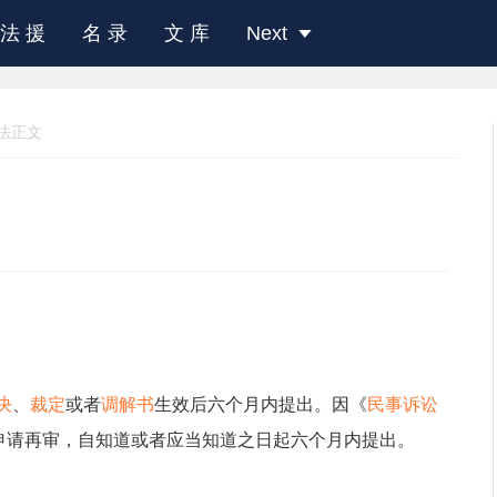
法 援
名 录
文 库
Next
法正文
决
、
裁定
或者
调解书
生效后六个月内提出。因《
民事诉讼
形申请再审，自知道或者应当知道之日起六个月内提出。