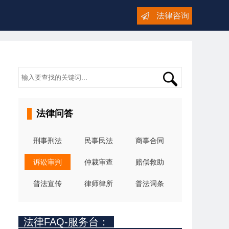
法律咨询
法律问答
刑事刑法
民事民法
商事合同
诉讼审判
仲裁审查
赔偿救助
普法宣传
律师律所
普法词条
法律FAQ-服务台：