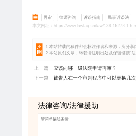
再审
律师咨询
诉讼指南
民事诉讼法
本文网址：https://www.lawfaq.cn/law/138-15278-1.htm
1.本站转载的稿件都会标注作者和来源，所分享内
2.本站原创文章，转载请注明出处及保留链接“
法
上一篇：
应该向哪一级法院申请再审？
下一篇：
被告人在一个审判程序中可以更换几次
法律咨询/法律援助