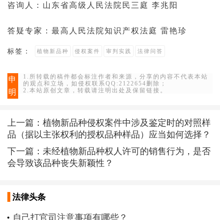
咨询人：
山东省高级人民法院
民三庭 李兆阳
答疑专家：
最高人民法院
知识产权
法庭
雷艳珍
标签：
植物新品种
侵权案件
审判实践
法律问答
1.所转载的稿件都会标注作者和来源，分享的内容不代表本站
申
的观点和立场，如侵权联系QQ:2122654删除；
2.本站原创文章，转载请注明出处及保留链接。
明
上一篇：
植物新品种侵权案件中涉及鉴定时的对照样
品（据以主张权利的授权品种样品）应当如何选择？
下一篇：
未经植物新品种权人许可的销售行为，是否
会导致该品种丧失新颖性？
法律头条
自己打官司注意事项有哪些？