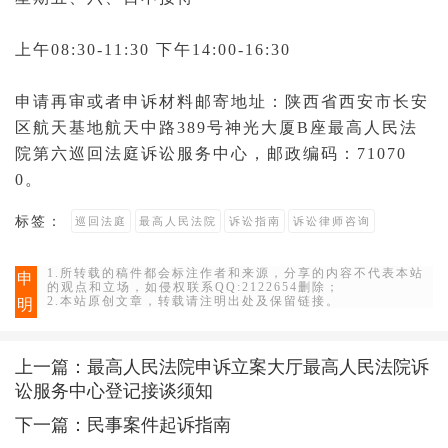
上午08:30-11:30 下午14:00-16:30
申请再审或者申诉材料邮寄地址：陕西省西安市长安
区航天基地航天中路389号神光大厦B座
最高人民法
院第六巡回法庭
诉讼服务中心，邮政编码：71070
0。
标签：
巡回法​庭
最高人民法院
诉讼指南
诉讼律师咨询
1.所转载的稿件都会标注作者和来源，分享的内容不代表本站
申
的观点和立场，如侵权联系QQ:2122654删除；
2.本站原创文章，转载请注明出处及保留链接。
明
上一篇：
最高人民法院申诉立案大厅最高人民法院诉
讼服务中心登记接谈须知
下一篇：
民事案件起诉指南