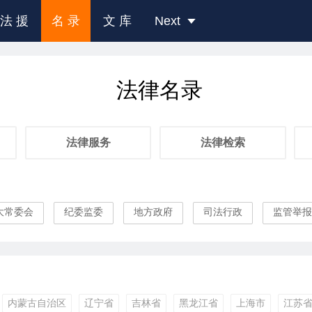
法 援
名 录
文 库
Next
法律名录
法律服务
法律检索
大常委会
纪委监委
地方政府
司法行政
监管举报
内蒙古自治区
辽宁省
吉林省
黑龙江省
上海市
江苏