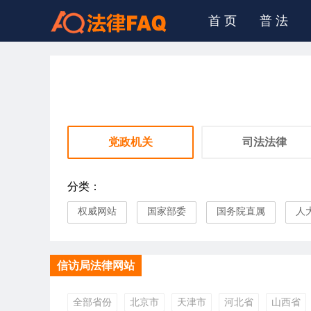
首 页
普 法
党政机关
司法法律
分类：
权威网站
国家部委
国务院直属
人
信访局法律网站
全部省份
北京市
天津市
河北省
山西省