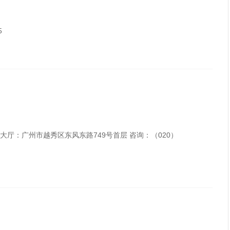
5
待大厅：广州市越秀区东风东路749号首层 咨询：（020）