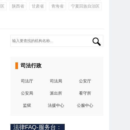
治区
陕西省
甘肃省
青海省
宁夏回族自治区
司法行政
司法厅
司法局
公安厅
公安局
派出所
看守所
监狱
法援中心
公服中心
法律FAQ-服务台：