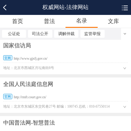
权威网站-法律网站
名录
首页
普法
文库
公证处
司法公开
调解仲裁
监管举报
国家信访局
官网
http://www.gjxfj.gov.cn/
地址：北京市西城区月坛南街8号
全国人民法庭信息网
官网
http://rmft.court.gov.cn/
地址：北京市东城区东交民巷27号 邮编：100745 总机：010-67550114
中国普法网-智慧普法