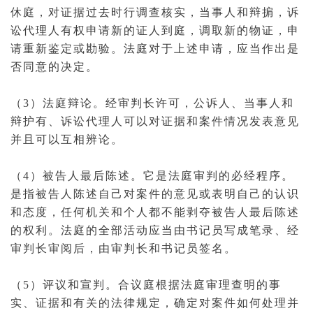
休庭
，对证据过去时行调查核实，当事人和辩掮，
诉
讼代理人
有权申请新的证人到庭，调取新的
物证
，申
请重新鉴定或勘验。法庭对于上述申请，应当作出是
否同意的决定。
（3）法庭辩论。经审判长许可，公诉人、当事人和
辩护有、诉讼
代理人
可以对证据和案件情况发表意见
并且可以互相辨论。
（4）被告人最后陈述。它是
法庭审判
的必经程序。
是指被告人陈述自己对案件的意见或表明自己的认识
和态度，任何机关和个人都不能剥夺被告人最后陈述
的权利。法庭的全部活动应当由书记员写成笔录、经
审判长审阅后，由审判长和书记员签名。
（5）评议和
宣判
。合议庭根据法庭审理查明的事
实、证据和有关的法律规定，确定对案件如何处理并