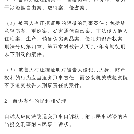
干涉
婚姻
自由案、
虐待
案、
侵占
案。
（2）被害人有证据证明的轻微的
刑事案件
；包括故
意轻伤案、
重婚
案、妨害通信自己案、非法侵入他人
住宅案、生产、销售
伪劣商品
案、
侵犯知识产权
案、
刑法
分则第四章、第五章对被告人可判3年
有期徒刑
以下刑罚的案件。
（3）被害人有证据证明对被告人侵犯其人身、财产
权利的行为应当追究
刑事责任
。而
公安机关
或检察院
不予追究被告人
刑事
责任的案件。
2．自诉案件的提起和受理
自诉人应向法院递交
刑事自诉状
，附带
民事诉讼
的应
当提交刑事附带民事自诉状。