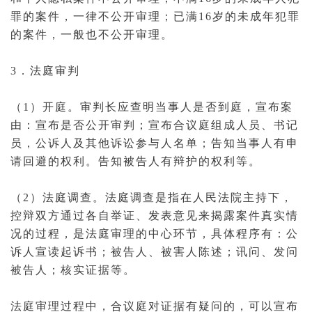
罪
的案件，一律不公开审理；已满16岁的未成年犯罪
的案件，一般也不公开审理。
3．法庭审判
（1）开庭。审判长应查明
当事人
是否到庭，宣布案
由：宣布是否公开审判；宣布合议庭组成人员、书记
员，
公诉人
及其他诉讼参与人名单；告知当事人有
申
请回避
的权利。告知被告人有辩护的权利等。
（2）
法庭
调查。法庭调查是指在人民法院主持下，
控辩双方通过各自举证、发表意见来揭露案件真实情
况的过程，是法庭审理的中心环节，具体程序有：公
诉人宣读起诉书；被告人、
被害人
陈述；讯问、发问
被告人；核实证据等。
法庭审理过程中，合议庭对证据有疑问的，可以宣布