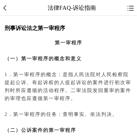
法律FAQ-诉讼指南
刑事诉讼法之第一审程序
第
一
审
程序
（一）第
一审
程序的概念和意义
1．第一审程序的概念：是指人民
法院
对人民
检察院
提起公诉
、有
起诉
权的人提起
诉讼
的
案件
进行初次
审
判
时所应遵循的活动程序。
二审
法院
发回重审
的案件
的审理也应遵循第一审程序。
2．第一审程序的任务：查明事实、依法
判决
。
（二）公诉案件的第一审程序