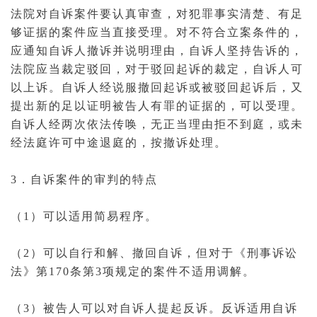
法院对自诉案件要认真审查，对犯罪事实清楚、有足
够证据的案件应当直接受理。对不符合
立案
条件的，
应通知自诉人
撤诉
并说明理由，自诉人坚持告诉的，
法院应当
裁定
驳回，对于驳回起诉的裁定，自诉人可
以
上诉
。自诉人经说服撤回起诉或被驳回起诉后，又
提出新的足以证明被告人有罪的证据的，可以受理。
自诉人经两次依法
传唤
，无正当理由拒不到庭，或未
经法庭许可中途退庭的，按撤诉处理。
3．自诉案件的审判的特点
（1）可以适用
简易程序
。
（2）可以自行
和解
、撤回自诉，但对于《刑事
诉讼
法
》第170条第3项规定的案件不适用
调解
。
（3）被告人可以对自诉人提起
反诉
。反诉适用自诉