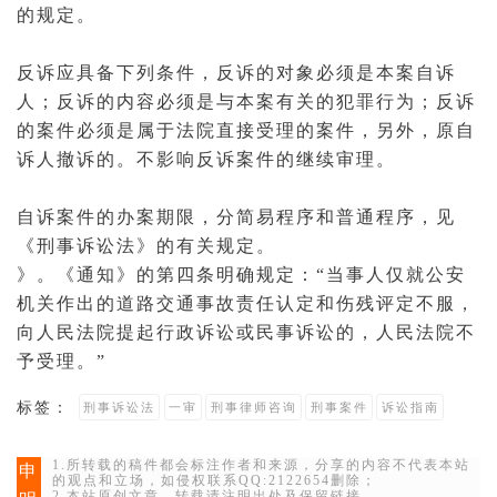
的规定。
反诉应具备下列条件，反诉的对象必须是本案自诉
人；反诉的内容必须是与本案有关的
犯罪行为
；反诉
的案件必须是属于法院直接受理的案件，另外，原自
诉人撤诉的。不影响反诉案件的继续审理。
自诉案件的办案期限，分简易程序和
普通程序
，见
《刑事诉讼法》的有关规定。
》。《通知》的第四条明确规定：“当事人仅就公安
机关作出的道路
交通事故
责任认定和伤残评定不服，
向人民法院提起
行政诉讼
或民事诉讼的，人民法院不
予受理。”
标签：
刑事诉讼法
一审
刑事律师咨询
刑事案件
诉讼指南
1.所转载的稿件都会标注作者和来源，分享的内容不代表本站
申
的观点和立场，如侵权联系QQ:2122654删除；
2.本站原创文章，转载请注明出处及保留链接。