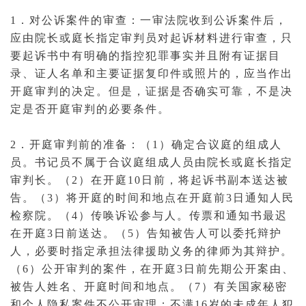
1．对
公诉案件
的审查：一审法院收到公诉案件后，
应由院长或庭长指定
审判员
对
起诉
材料进行审查，只
要起诉书中有明确的指控
犯罪事实
并且附有
证据
目
录、证人名单和主要证据复印件或照片的，应当作出
开庭
审判的决定。但是，证据是否确实可靠，不是决
定是否开
庭审
判的必要条件。
2．开庭审判前的准备：（1）确定
合议庭
的组成人
员。书记员不属于合议庭组成人员由院长或庭长指定
审判长
。（2）在开庭10日前，将起诉书副本送达
被
告
。（3）将开庭的时间和地点在开庭前3日通知人民
检察院。（4）
传唤
诉讼参与人。
传票
和通知书最迟
在开庭3日前送达。（5）告知被告人可以
委托
辩护
人
，必要时指定承担
法律援助
义务的
律师
为其
辩护
。
（6）公开审判的案件，在开庭3日前先期公开
案由
、
被告人姓名、开庭时间和地点。（7）有关国家秘密
和个人隐私案件不
公开审理
；不满16岁的
未成年人
犯