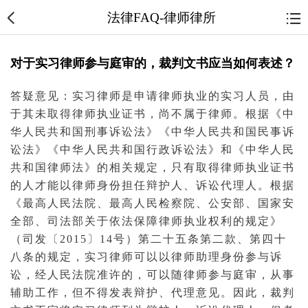
法律FAQ-律师律所
对于实习律师参与庭审的，裁判文书应当如何表述？
答疑意见：实习
律师
是申请律师执业的实习人员，由
于其未取得律师执业证书，尚不属于律师。根据《中
华人民共和国
刑事诉讼法
》《中华人民共和国
民事诉
讼法
》《中华人民共和国
行政诉讼法
》和《中华人民
共和国
律师法
》的相关规定，只有取得律师执业证书
的人才能以律师身份担任
辩护人
、
诉讼代理人
。根据
《
最高人民法院
、
最高人民检察院
、
公安部
、国家安
全部、
司法部
关于依法保障律师执业权利的规定》
（司发〔2015〕14号）第二十五条第二款、第四十
八条的规定，实习律师可以以
律师助理
身份参与
诉
讼
，经人民
法院
准许的，可以随律师参与
庭审
，从事
辅助工作，但不得发表
辩护
、
代理
意见。因此，裁判