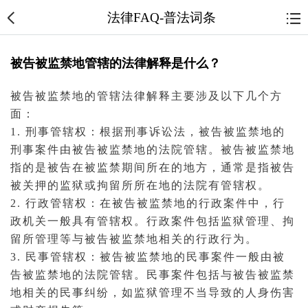
法律FAQ-普法词条
被告被监禁地管辖的法律解释是什么？
被告
被监禁地的管辖法律解释主要涉及以下几个方
面：
1.
刑事
管辖权：根据
刑事诉讼法
，被告被监禁地的
刑事案件
由被告被监禁地的
法院
管辖。被告被监禁地
指的是被告在被监禁期间所在的地方，通常是指被告
被关押的
监狱
或
拘留
所所在地的法院有管辖权。
2. 行政管辖权：在被告被监禁地的
行政案件
中，行
政机关一般具有管辖权。行政
案件
包括监狱管理、拘
留所管理等与被告被监禁地相关的行政行为。
3. 民事管辖权：被告被监禁地的
民事案件
一般由被
告被监禁地的法院管辖。民事案件包括与被告被监禁
地相关的
民事纠纷
，如监狱管理不当导致的人身伤害