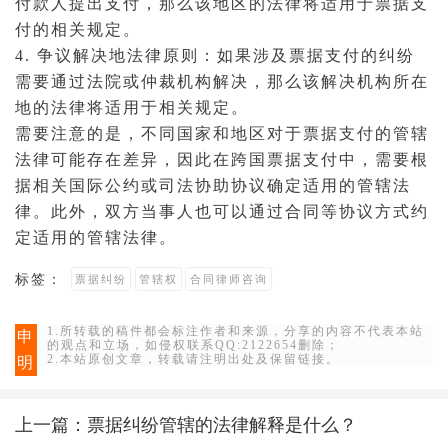
付款人提出支付，那么该地区的法律将适用于票据支
付的相关规定。
4. 争议解决地法律原则：如果涉及票据支付的纠纷
需要通过
法院
或
仲裁机构
解决，那么该解决机构所在
地的法律将适用于相关规定。
需要注意的是，不同国家和地区对于票据支付的管辖
法律可能存在差异，因此在跨国票据支付中，需要根
据相关国际公约或司法协助协议确定适用的管辖法
律。此外，双方
当事人
也可以通过
合同
等协议方式约
定适用的管辖法律。
标签：
票据纠纷
管辖权
合同律师咨询
1.所转载的稿件都会标注作者和来源，分享的内容不代表本站
申
的观点和立场，如侵权联系QQ:2122654删除；
2.本站原创文章，转载请注明出处及保留链接。
明
上一篇：
票据纠纷管辖的法律解释是什么？