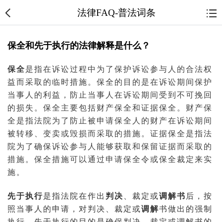
法律FAQ-普法词条
保全和先于执行的法律解释是什么？
保全
是指在
诉讼
过程中为了保护诉讼参与人的合法权
益而采取的临时措施。保全的目的是在诉讼期间保护
当事人
的利益，防止当事人在诉讼期间受到不可挽回
的损失。保全主要包括
财产保全
和
证据
保全。财产保
全是指
法院
为了防止被申请保全人的财产在诉讼期间
被转移、变卖或毁损而采取的措施。证据保全是指法
院为了确保诉讼参与人能够获取和保留证据而采取的
措施。保全措施可以通过申请保全令或保全
裁定
来实
施。
先于执行
是指法院在作出
判决
、裁定或
调解书
后，按
照当事人的申请，对判决、裁定或
调解
书做出的强制
执行。先于执行的目的是确保判决、裁定或调解书的