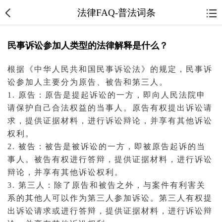
法律FAQ-普法词条
民事诉讼参加人类型的法律解释是什么？
根据《中华人民共和国
民事诉讼法
》的规定，
民事诉
讼
参加人主要分为
原告
、
被告
和第三人。
1. 原告：原告是提起
诉讼
的一方，即向人民
法院
申
请保护自己合法权益的
当事人
。原告有权提出诉讼请
求，提供
证据
材料，进行诉讼辩论，并享有其他诉讼
权利。
2. 被告：被告是被诉讼的一方，即被原告
起诉
的当
事人。被告有权进行答辩，提供证据材料，进行诉讼
辩论，并享有其他诉讼权利。
3. 第三人：除了原告和被告之外，与
案件
有利害关
系的其他人可以作为第三人参加诉讼。第三人有权提
出诉讼请求或进行答辩，提供证据材料，进行诉讼辩