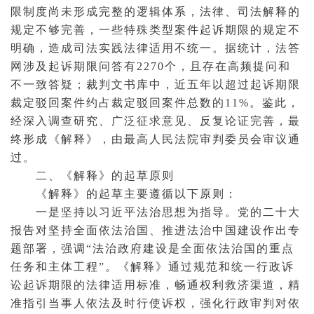
限制度尚未形成完整的逻辑体系，法律、
司法解释
的
规定不够完善，一些特殊类型
案件
起诉期限的规定不
明确，造成司法实践法律适用不统一。据
统计
，法答
网涉及起诉期限问答有2270个，且存在高频提问和
不一致答疑；裁判文书库中，近五年以超过起诉期限
裁定
驳回案件约占裁定驳回案件总数的11%。鉴此，
经深入调查研究、广泛征求意见、反复论证完善，最
终形成《解释》，由最高人民法院审判委员会审议通
过。
二、《解释》的起
草原
则
《解释》的起草主要遵循以下原则：
一是坚持以习近平法治思想为指导。党的二十大
报告对坚持全面依法治国、推进法治中国建设作出专
题部署，强调“法治政府建设是全面依法治国的重点
任务和主体工程”。《解释》通过规范和统一行政诉
讼起诉期限的法律适用标准，畅通权利救济渠道，精
准指引
当事人
依法及时行使诉权，强化行政审判对依