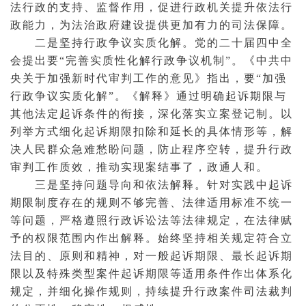
法行政的支持、监督作用，促进行政机关提升依法行
政能力，为法治政府建设提供更加有力的司法保障。
二是坚持行政争议实质化解。党的二十届四中全
会提出要“完善实质性化解行政争议机制”。《中共中
央关于加强新时代审判工作的意见》指出，要“加强
行政争议实质化解”。《解释》通过明确起诉期限与
其他法定起诉条件的衔接，深化落实
立案
登记制。以
列举方式细化起诉期限扣除和延长的具体情形等，解
决人民群众急难愁盼问题，防止程序空转，提升行政
审判工作质效，推动实现案结事了，政通人和。
三是坚持问题导向和依法解释。针对实践中起诉
期限制度存在的规则不够完善、法律适用标准不统一
等问题，严格遵照
行政诉讼法
等法律规定，在法律赋
予的权限范围内作出解释。始终坚持相关规定符合
立
法
目的、原则和精神，对一般起诉期限、最长起诉期
限以及特殊类型案件起诉期限等适用条件作出体系化
规定，并细化操作规则，持续提升
行政案件
司法裁判