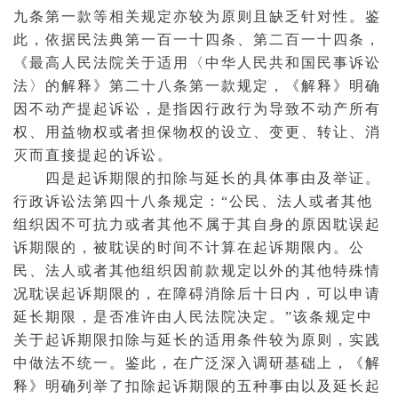
九条第一款等相关规定亦较为原则且缺乏针对性。鉴
此，依据
民法典
第一百一十四条、第二百一十四条，
《最高人民法院关于适用〈中华人民共和国
民事诉讼
法
〉的解释》第二十八条第一款规定，《解释》明确
因不动产提起诉讼，是指因行政行为导致不动产
所有
权
、用益
物权
或者
担保
物权的设立、变更、转让、消
灭而直接提起的诉讼。
四是起诉期限的扣除与延长的具体事由及举证。
行政诉讼法第四十八条规定：“公民、法人或者其他
组织因不可抗力或者其他不属于其自身的原因耽误起
诉期限的，被耽误的时间不计算在起诉期限内。公
民、法人或者其他组织因前款规定以外的其他特殊情
况耽误起诉期限的，在障碍消除后十日内，可以申请
延长期限，是否准许由人民法院决定。”该条规定中
关于起诉期限扣除与延长的适用条件较为原则，实践
中做法不统一。鉴此，在广泛深入调研基础上，《解
释》明确列举了扣除起诉期限的五种事由以及延长起