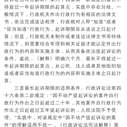
得超过一年起诉期限的起算点，实践中存在分歧。一
般情况下，行政机关作出行政行为有相应的
法律文
书
，依法完成送达程序，行政相对人即“知道”或者
“应当知道”行政行为，起诉期限应从送达之日起计
算；但是，行政机关未制作或者送达
法律文书
等特殊
情况下，则需要结合常理和相关
证据
才能认定作出行
政行为的内容和实施主体，从而具备依法提起诉讼的
条件。鉴此，《解释》明确六个月、最长不得超过一
年起诉期限的起算点，从
公民
、
法人
或者其他组织知
道或者应当知道行政行为的内容和实施主体之日起计
算。
三是最长起诉期限的适用条件。行政诉讼法第四
十六条第二款规定：“因
不动产
提起诉讼的案件自行
政行为作出之日起超过二十年，其他案件自行政行为
作出之日起超过五年提起诉讼的，人民法院不予受
理。”实践中，对该规定中“因不动产提起诉讼的案
件”的理解适用不统一，《行政诉讼法司法解释》第