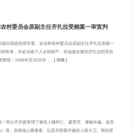
和农村委员会原副主任齐扎拉受贿案一审宣判
届全国政协原常委、农业和农村委员会原副主任齐扎拉受贿一
权利终身，并处没收个人全部财产；对追缴在案的齐扎拉犯罪所
：1999年至2025年，...
[ 详情 ]
法院一审公开开庭审理了被告人魏怀仁、廖景芳、康敏诈骗、故意
边）境、容留他人吸毒案，以及关联案件被告人陈大卫、熊恒星