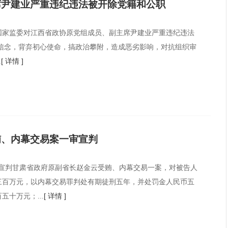
席尹建业严重违纪违法被开除党籍和公职
国家监委对江西省政协原党组成员、副主席尹建业严重违纪违法
念，背弃初心使命，搞政治攀附，造成恶劣影响，对抗组织审
.
[ 详情 ]
贿、内幕交易案一审宣判
开宣判甘肃省政府原副省长赵金云受贿、内幕交易一案，对被告人
三百万元，以内幕交易罪判处有期徒刑五年，并处罚金人民币五
十万元；...
[ 详情 ]