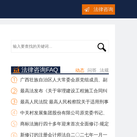
法律咨询
法律咨询FAQ
动态
问答
法规
广西壮族自治区人大常委会原党组成员、副
主任，桂林市委原书记周家斌受贿案一审宣判
最高法发布《关于审理建设工程施工合同纠
纷案件适用法律问题的解释（二）》
最高人民法院 最高人民检察院关于适用刑事
缺席审判程序若干问题的规定
中关村发展集团股份有限公司原党委书记、
董事长赵长山贪污、受贿案一审宣判
商标法施行四十多年迎来首次全面修订-规定
人民法院审理不正当竞争案件时，可对商标驰名
新修订的注册会计师法自二〇二七年一月一