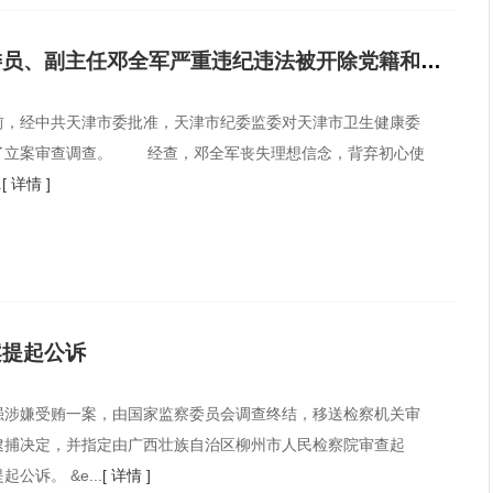
天津市卫生健康委员会原党委委员、副主任邓全军严重违纪违法被开除党籍和公职
前，经中共天津市委批准，天津市纪委监委对天津市卫生健康委
了立案审查调查。 经查，邓全军丧失理想信念，背弃初心使
.
[ 详情 ]
案提起公诉
强涉嫌受贿一案，由国家监察委员会调查终结，移送检察机关审
逮捕决定，并指定由广西壮族自治区柳州市人民检察院审查起
诉。 &e...
[ 详情 ]