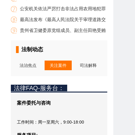
情况作出“确认”
日起施行-完善监管措施、加大责任追究力度
公安机关依法严厉打击非法占用农用地犯罪
最高法发布《最高人民法院关于审理道路交
通事故损害赔偿案件适用法律若干问题的解释
贵州省卫健委原党组成员、副主任田艳受贿
（二）》
案一审宣判
法制动态
法治焦点
关注案件
司法解释
法律FAQ-服务台：
案件委托与咨询
工作时间：周一至周六，9:00-18:00