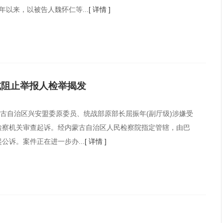
年以来，以被告人魏怀仁等...
[ 详情 ]
式阻止举报人检举揭发
蒙古自治区兴安盟委原委员、统战部原部长屈振年(副厅级)涉嫌受
检察机关审查起诉。经内蒙古自治区人民检察院指定管辖，由巴
诉。案件正在进一步办...
[ 详情 ]