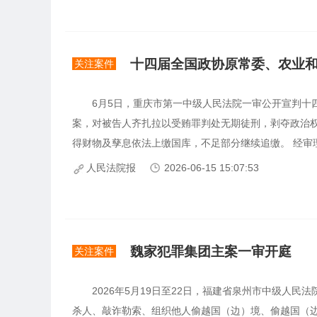
十四届全国政协原常委、农业
关注案件
6月5日，重庆市第一中级人民法院一审公开宣判十四
案，对被告人齐扎拉以受贿罪判处无期徒刑，剥夺政治
得财物及孳息依法上缴国库，不足部分继续追缴。 经审理查明
人民法院报
2026-06-15 15:07:53
魏家犯罪集团主案一审开庭
关注案件
2026年5月19日至22日，福建省泉州市中级人民
杀人、敲诈勒索、组织他人偷越国（边）境、偷越国（