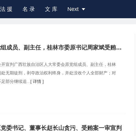
法 援
名 录
文 库
Next
广西壮族自治区人大常委会原党组成员、副主任，桂林市委原书记周家斌受贿案一审宣判
公开宣判广西壮族自治区人大常委会原党组成员、副主任，桂林
判处无期徒刑，剥夺政治权利终身，并处没收个人全部财产；对
部分继续追...
[ 详情 ]
原党委书记、董事长赵长山贪污、受贿案一审宣判