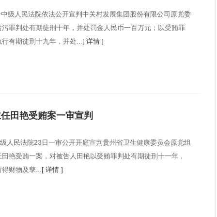
第一中级人民法院依法公开宣判中关村发展集团股份有限公司原党委
贪污罪判处有期徒刑十年，并处罚金人民币一百万元；以受贿罪
有期徒刑十九年，并处...
[ 详情 ]
主任田艳受贿案一审宣判
级人民法院23日一审公开开庭宣判贵州省卫生健康委员会原党组
长田艳受贿一案，对被告人田艳以受贿罪判处有期徒刑十一年，
财物及孳...
[ 详情 ]