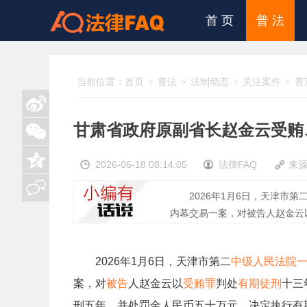
首 页
普 法
当前位置：
首页
普法
法制动态
关注案件
普
甘肃省政府原副省长赵金云受贿
2026-06-18 08:14:05
法律FAQ
来
2026年1月6日，天津市第
内幕交易一案，对被告人赵金云以受
2026年1月6日，天津市第二
中级人民法院
案，对
被告
人赵金云以
受贿罪
判处
有期徒刑
十三
刑五年，并处罚金人民币五十万元，决定执行有