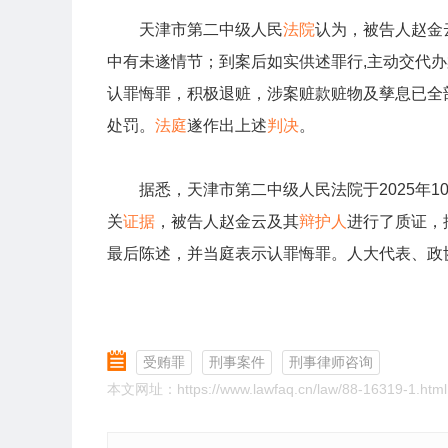
天津市第二中级人民
法院
认为，被告人赵金
中有未遂情节；到案后如实供述罪行,主动交代
认罪悔罪，积极退赃，涉案赃款赃物及孳息已全
处罚。
法庭
遂作出上述
判决
。
据悉，天津市第二中级人民法院于2025年10
关
证据
，被告人赵金云及其
辩护人
进行了质证，
最后陈述，并当庭表示认罪悔罪。人大代表、政
受贿罪
刑事案件
刑事律师咨询
本文网址：https://www.lawfaq.cn/law/88-16319-1.html