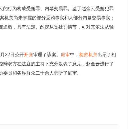
云的行为构成受贿罪、内幕交易罪。鉴于赵金云受贿犯罪
办案机关尚未掌握的部分受贿事实和大部分内幕交易事实；
部追缴，具有法定、酌定从宽处罚情节，可对其依法从轻
月22日公开
开庭
审理了该案。
庭审
中，
检察机关
出示了相
控辩双方在法庭的主持下充分发表了意见，赵金云进行了
协委员和各界群众二十余人旁听了庭审。