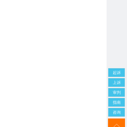
起诉
上诉
审判
指南
咨询