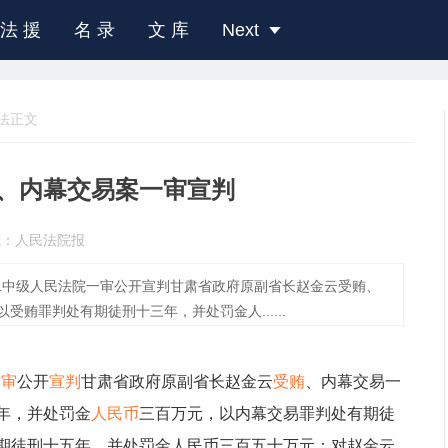
法 援
名 录
文 库
Next
法正文
、内幕交易案一审宣判
源：人民法院报
二中级人民法院一审公开宣判甘肃省政府原副省长赵金云受贿、
贿罪判处有期徒刑十三年，并处罚金人......
一审
公开
宣判
甘肃省政府原副省长赵金云
受贿
、内幕交易一
年，并处罚金
人民币
三百万元，以内幕交易罪判处有期徒
期徒刑十五年，并处罚金人民币三百五十万元；对赵金云