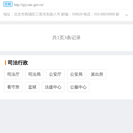
官网
http://qyj.saic.gov.cn/
地址：北京市西城区三里河东路八号 邮编：100820 电话：010-88650000 邮
箱：QYJ@saic.gov.cn
共
1
页
3
条记录
司法行政
司法厅
司法局
公安厅
公安局
派出所
看守所
监狱
法援中心
公服中心