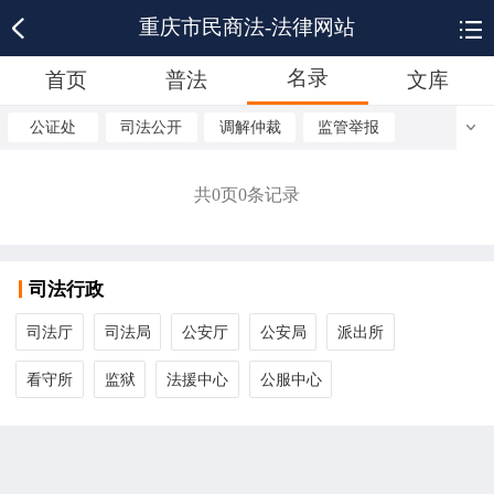
重庆市民商法-法律网站
名录
首页
普法
文库
公证处
司法公开
调解仲裁
监管举报
共
0
页
0
条记录
司法行政
司法厅
司法局
公安厅
公安局
派出所
看守所
监狱
法援中心
公服中心