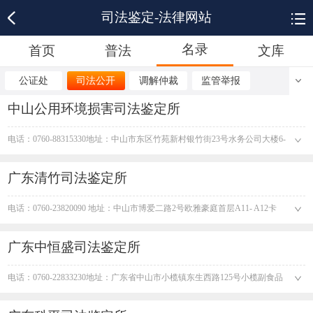
司法鉴定-法律网站
名录
首页
普法
文库
公证处
司法公开
调解仲裁
监管举报
中山公用环境损害司法鉴定所
电话：0760-88315330​ 地址：中山市东区竹苑新村银竹街23号水务公司大楼6-
7层
广东清竹司法鉴定所
电话：0760-23820090 地址：中山市博爱二路2号欧雅豪庭首层A11- A12卡
广东中恒盛司法鉴定所
电话：0760-22833230​ 地址：广东省中山市小榄镇东生西路125号小榄副食品
批发市场B幢二楼二排8-9号