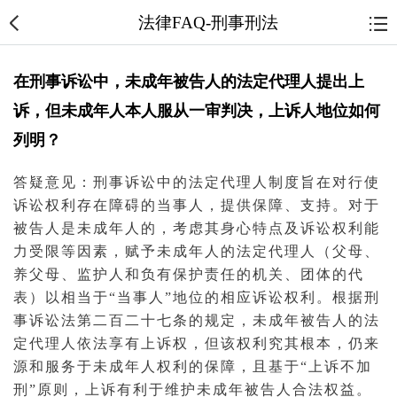
法律FAQ-刑事刑法
在刑事诉讼中，未成年被告人的法定代理人提出上
诉，但未成年人本人服从一审判决，上诉人地位如何
列明？
答疑意见：
刑事诉讼
中的
法定代理人
制度旨在对行使
诉讼
权利存在障碍的
当事人
，提供保障、支持。对于
被告
人是
未成年人
的，考虑其身心特点及诉讼权利能
力受限等因素，赋予未成年人的法定
代理人
（父母、
养父母、
监护人
和负有保护责任的机关、团体的代
表）以相当于“当事人”地位的相应诉讼权利。根据
刑
事诉讼法
第二百二十七条的规定，未成年被告人的法
定
代理
人依法享有
上诉
权，但该权利究其根本，仍来
源和服务于未成年
人权
利的保障，且基于“上诉不加
刑”原则，上诉有利于维护未成年被告人合法权益。