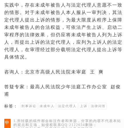
实践中，存在未成年被告人与法定代理人意愿不一致
的情形。对于未成年被告人本人服从一
审判
决，其法
定代理人提出上诉的情形，为最大限度从程序上保障
未成年被告人的合法权益，可依法产生上诉、启动
二
审
程序的法律效果，但仍应将未成年被告人列为
上诉
人
，而提出上诉的法定代理人，应列为上诉人的法定
代理人，在审理经过部分载明法定代理人提出上诉等
具体情况。
咨询人：
北京市高级人民法院
未审庭 王 爽
答疑专家：
最高人民法院
少年
法庭
工作办公室 赵俊
甫
标签：
刑事诉讼
未成年人
法定代理人
上诉
法律问答
1.所转载的稿件都会标注作者和来源，分享的内容不代表本站
申
的观点和立场，如侵权联系QQ:2122654删除；