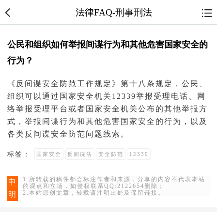
法律FAQ-刑事刑法
公民和组织如何举报间谍行为和其他危害国家安全的
行为？
《反
间谍
安全防范工作规定》第十八条规定，
公民
、
组织可以通过
国家安全
机关12339举报受理电话、网
络举报受理平台或者国家安全机关公布的其他举报方
式，举报间谍行为和其他
危害国家安全
的行为，以及
各类反间谍安全防范问题线索。
标签：
国家安全
反间谍法
安全防范
12339
1.所转载的稿件都会标注作者和来源，分享的内容不代表本站
申
的观点和立场，如侵权联系QQ:2122654删除；
2.本站原创文章，转载请注明出处及保留链接。
明