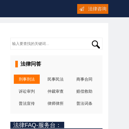
法律咨询
法律问答
刑事刑法
民事民法
商事合同
诉讼审判
仲裁审查
赔偿救助
普法宣传
律师律所
普法词条
法律FAQ-服务台：