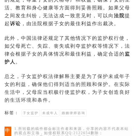
活、教育和身心健康等方面得到妥善照顾。如果父母
之间发生纠纷，无法达成一致意见时，可以向
法院
提
起
诉讼
，由法院根据子女的最佳利益作出裁决。
此外，中国法律还规定了其他情况下的监护权行使，
如父母死亡、失踪、丧失或剥夺监护权等情况下，法
律会根据子女的具体情况和最佳利益，确定合适的
监
护人
。
总之，子女监护权法律解释主要是为了保护未成年子
女的利益，确保他们得到适当的照顾和保护。在实际
生活中，父母应当积极行使监护权，为子女创造良好
的生活环境和条件。
标签：
子女监护
未成年人
婚姻律师咨询
1.所转载的稿件都会标注作者和来源，分享的内容不代表本站
申
的观点和立场，如侵权联系QQ:2122654删除；