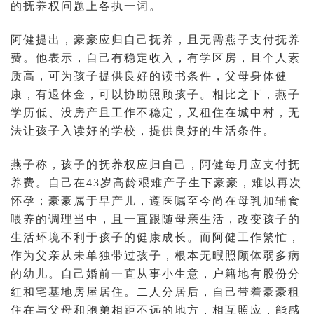
的抚养权问题上各执一词。
阿健提出，豪豪应归自己抚养，且无需燕子支付抚养
费。他表示，自己有稳定收入，有学区房，且个人素
质高，可为孩子提供良好的读书条件，父母身体健
康，有退休金，可以协助照顾孩子。相比之下，燕子
学历低、没房产且工作不稳定，又租住在城中村，无
法让孩子入读好的学校，提供良好的生活条件。
燕子称，孩子的抚养权应归自己，阿健每月应支付抚
养费。自己在43岁高龄艰难产子生下豪豪，难以再次
怀孕；豪豪属于早产儿，遵医嘱至今尚在母乳加辅食
喂养的调理当中，且一直跟随母亲生活，改变孩子的
生活环境不利于孩子的健康成长。而阿健工作繁忙，
作为父亲从未单独带过孩子，根本无暇照顾体弱多病
的幼儿。自己婚前一直从事小生意，户籍地有股份分
红和宅基地房屋居住。二人分居后，自己带着豪豪租
住在与父母和胞弟相距不远的地方，相互照应，能感