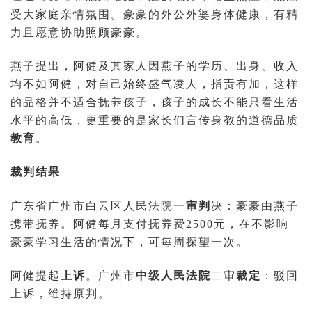
受大家庭亲情氛围。豪豪的外公外婆身体健康，有精
力且愿意协助照顾豪豪。
燕子提出，阿健及其家人因燕子的学历、出身、收入
均不如阿健，对自己始终盛气凌人，指责有加，这样
的品格并不适合抚养孩子，孩子的成长不能只看生活
水平的高低，更重要的是家长们言传身教的道德品质
教育
。
裁判结果
广东省广州市白云区人民法院一
审判
决：豪豪由燕子
携带抚养。阿健每月支付抚养费2500元，在不影响
豪豪学习生活的情况下，可每周探望一次。
阿健提起
上诉
。广州市
中级人民法院
二审
裁定
：驳回
上诉，维持原判。