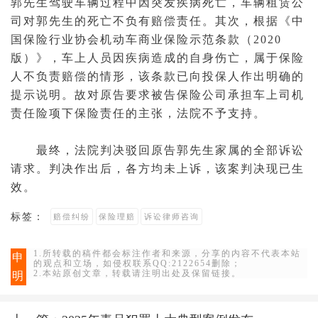
郭先生驾驶车辆过程中因突发疾病死亡，车辆租赁公
司对郭先生的死亡不负有赔偿责任。其次，根据《中
国保险行业协会机动车商业保险示范条款（2020
版）》，车上人员因疾病造成的自身伤亡，属于保险
人不负责赔偿的情形，该条款已向投保人作出明确的
提示说明。故对
原告
要求
被告
保险公司承担车上司机
责任险项下保险责任的主张，法院不予支持。
最终，法院
判决
驳回原告郭先生家属的全部
诉讼
请求。判决作出后，各方均未
上诉
，该案判决现已生
效。
标签：
赔偿纠纷
保险理赔
诉讼律师咨询
1.所转载的稿件都会标注作者和来源，分享的内容不代表本站
申
的观点和立场，如侵权联系QQ:2122654删除；
2.本站原创文章，转载请注明出处及保留链接。
明