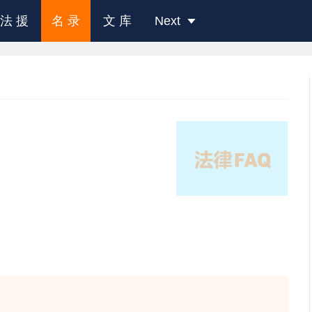
法 援
名 录
文 库
Next