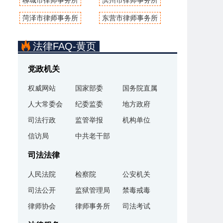
聊城市律师事务所
滨州市律师事务所
菏泽市律师事务所
东营市律师事务所
法律FAQ-黄页
党政机关
权威网站
国家部委
国务院直属
人大常委会
纪委监委
地方政府
司法行政
监管举报
机构单位
信访局
中共老干部
司法法律
人民法院
检察院
公安机关
司法公开
监狱管理局
禁毒戒毒
律师协会
律师事务所
司法考试